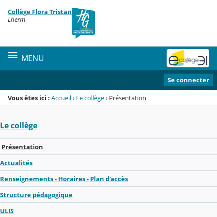
Panneau de gestion des cookies
Collège Flora Tristan
Menu de la rubrique
Contenu
Lherm
MENU
Se connecter
Vous êtes ici :
Accueil
›
Le collège
›
Présentation
Le collège
Présentation
Actualités
Renseignements - Horaires - Plan d'accès
Structure pédagogique
ULIS