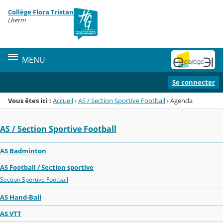
Panneau de gestion des cookies
Collège Flora Tristan
Menu de la rubrique
Contenu
Lherm
MENU
Se connecter
Vous êtes ici :
Accueil
›
AS / Section Sportive Football
›
Agenda
AS / Section Sportive Football
AS Badminton
AS Football / Section sportive
Section Sportive Football
AS Hand-Ball
AS VTT