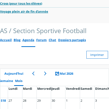
Cross (pour tous les élèves)
Voyage plein air de fin d'année
AS / Section Sportive Football
Accueil
Blog
Agenda
Forum
Chat
Dossiers partagés
Imprimer
Aujourd’hui
Mai 2026
Semaine
Mois
Lundi
Mardi
Mercredi
Jeudi
Vendredi
Samedi
Dimanc
S18
27
28
29
30
1
2
3