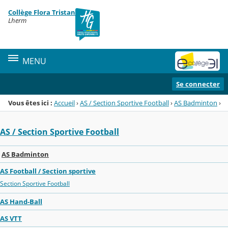
Panneau de gestion des cookies
Collège Flora Tristan
Menu de la rubrique
Contenu
Lherm
MENU
Se connecter
Vous êtes ici :
Accueil
›
AS / Section Sportive Football
›
AS Badminton
›
AS / Section Sportive Football
AS Badminton
AS Football / Section sportive
Section Sportive Football
AS Hand-Ball
AS VTT